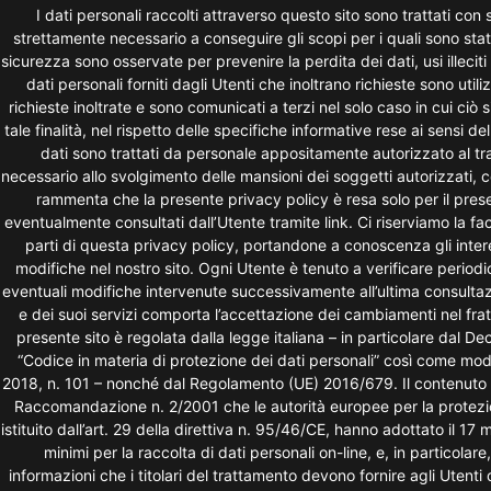
I dati personali raccolti attraverso questo sito sono trattati con
strettamente necessario a conseguire gli scopi per i quali sono stat
sicurezza sono osservate per prevenire la perdita dei dati, usi illeciti
dati personali forniti dagli Utenti che inoltrano richieste sono utili
richieste inoltrate e sono comunicati a terzi nel solo caso in cui ciò
tale finalità, nel rispetto delle specifiche informative rese ai sensi d
dati sono trattati da personale appositamente autorizzato al trat
necessario allo svolgimento delle mansioni dei soggetti autorizzati, 
rammenta che la presente privacy policy è resa solo per il presen
eventualmente consultati dall’Utente tramite link. Ci riserviamo la fa
parti di questa privacy policy, portandone a conoscenza gli inter
modifiche nel nostro sito. Ogni Utente è tenuto a verificare perio
eventuali modifiche intervenute successivamente all’ultima consultazion
e dei suoi servizi comporta l’accettazione dei cambiamenti nel fra
presente sito è regolata dalla legge italiana – in particolare dal D
“Codice in materia di protezione dei dati personali” così come mod
2018, n. 101 – nonché dal Regolamento (UE) 2016/679. Il contenuto de
Raccomandazione n. 2/2001 che le autorità europee per la protezion
istituito dall’art. 29 della direttiva n. 95/46/CE, hanno adottato il 17
minimi per la raccolta di dati personali on-line, e, in particolare
informazioni che i titolari del trattamento devono fornire agli Utent