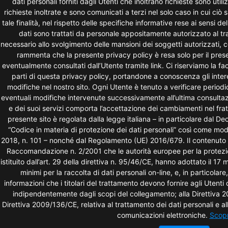
dati personali forniti dagli Utenti che inoltrano richieste sono utili
richieste inoltrate e sono comunicati a terzi nel solo caso in cui ciò
tale finalità, nel rispetto delle specifiche informative rese ai sensi d
dati sono trattati da personale appositamente autorizzato al trat
necessario allo svolgimento delle mansioni dei soggetti autorizzati, 
rammenta che la presente privacy policy è resa solo per il presen
eventualmente consultati dall’Utente tramite link. Ci riserviamo la fa
parti di questa privacy policy, portandone a conoscenza gli inter
modifiche nel nostro sito. Ogni Utente è tenuto a verificare perio
eventuali modifiche intervenute successivamente all’ultima consultazion
e dei suoi servizi comporta l’accettazione dei cambiamenti nel fra
presente sito è regolata dalla legge italiana – in particolare dal D
“Codice in materia di protezione dei dati personali” così come mod
2018, n. 101 – nonché dal Regolamento (UE) 2016/679. Il contenuto de
Raccomandazione n. 2/2001 che le autorità europee per la protezion
istituito dall’art. 29 della direttiva n. 95/46/CE, hanno adottato il 17
minimi per la raccolta di dati personali on-line, e, in particolare
informazioni che i titolari del trattamento devono fornire agli Utent
indipendentemente dagli scopi del collegamento; alla Direttiva 
Direttiva 2009/136/CE, relativa al trattamento dei dati personali e alla
comunicazioni elettroniche.
Scopr