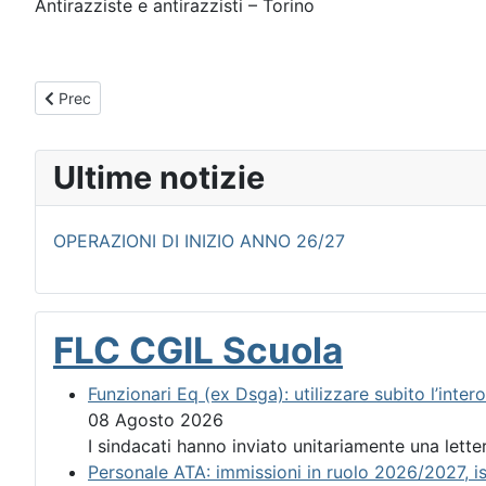
Antirazziste e antirazzisti – Torino
Articolo precedente: MAI PIU' FASCISMI - RESTIAMO UMANI - Man
Prec
Ultime notizie
OPERAZIONI DI INIZIO ANNO 26/27
FLC CGIL Scuola
Funzionari Eq (ex Dsga): utilizzare subito l’inter
08 Agosto 2026
I sindacati hanno inviato unitariamente una letter
Personale ATA: immissioni in ruolo 2026/2027, is