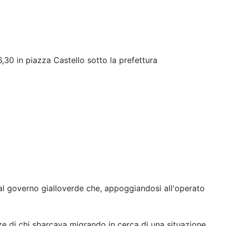
16,30 in piazza Castello sotto la prefettura
al governo gialloverde che, appoggiandosi all'operato
ze di chi sbarcava migrando in cerca di una situazione