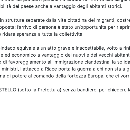
ilità del paese anche a vantaggio degli abitanti storici.
 strutture separate dalla vita cittadina dei migranti, costre
pposta: l’arrivo di persone è stato un’opportunità per riapr
 ridare speranza a tutta la collettività!
 sindaco equivale a un atto grave e inaccettabile, volto a ri
le ed economico a vantaggio dei nuovi e dei vecchi abitant
ato di favoreggiamento all’immigrazione clandestina, la solida
ministri, l'attacco a Riace porta la guerra a chi non sta a
ma di potere al comando della fortezza Europa, che ci vorreb
STELLO (sotto la Prefettura) senza bandiere, per chiedere l