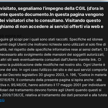
tato, segnaliamo l’impegno della CGIL (d’ora in
ntamente questo documento.In questa pagina vengono
lla...
dei visitatori che lo consultano. Visitando questo
reghiamo di non accedere ai servizi offerti via web e
à esiste ed...
uire gli scopi per i quali sono stati raccolti. Specifiche ed idonee
niti dagli Utenti che inoltrano richieste sono utilizzati al solo fine di
ità, nel rispetto delle specifiche informative rese ai sensi dell’art. 13
necessario allo svolgimento delle mansioni dei soggetti autorizzati,
tri siti web eventualmente consultati dall’Utente tramite link. Ci
verso la pubblicazione delle modifiche nel nostro sito. Ogni Utente è
del sito. In ogni caso l’utilizzo del sito e dei suoi servizi comporta
la dei diritti...
are dal Decreto legislativo 30 giugno 2003, n. 196, “Codice in materia
16/679. Il contenuto della presente pagina si ispira anche : alla
rettiva n. 95/46/CE, hanno adottato il 17 maggio 2001 per individuare
r autonomia...
i titolari del trattamento devono fornire agli Utenti quando questi si
la legge 1/26
2009/136/CE, relativa al trattamento dei dati personali e alla tutela
più
.