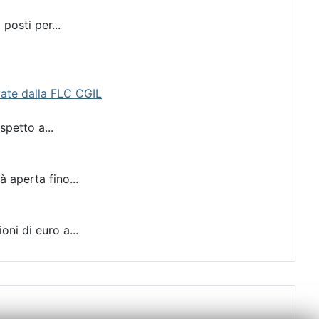
posti per...
evate dalla FLC CGIL
spetto a...
à aperta fino...
ni di euro a...