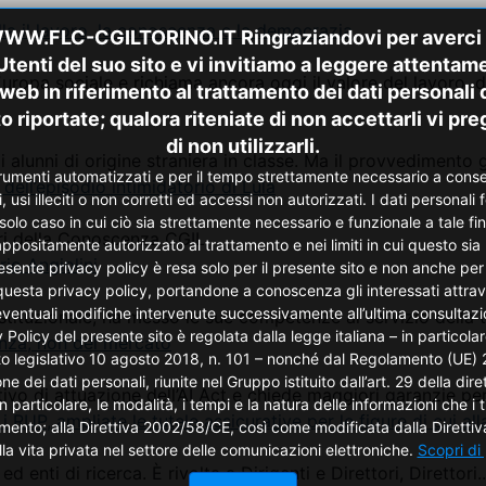
la il lavoro, la conoscenza e la democrazia
FLC-CGILTORINO.IT Ringraziandovi per averci visi
li Utenti del suo sito e vi invitiamo a leggere atte
Europa sociale e richiama ancora oggi il valore del lavoro, de
 web in riferimento al trattamento dei dati personali 
to riportate; qualora riteniate di non accettarli vi p
di non utilizzarli.
 alunni di origine straniera in classe. Ma il provvedimento gi
strumenti automatizzati e per il tempo strettamente necessario a conseg
 dell’episodio intimidatorio di Lula
i illeciti o non corretti ed accessi non autorizzati. I dati personali for
olo caso in cui ciò sia strettamente necessario e funzionale a tale final
ri della Conoscenza CGIL
positamente autorizzato al trattamento e nei limiti in cui questo sia 
io Angiolini
nte privacy policy è resa solo per il presente sito e non anche per al
 questa privacy policy, portandone a conoscenza gli interessati attra
entuali modifiche intervenute successivamente all’ultima consultazione 
ituzionale, ha messo le sue competenze al servizio della tute
Policy del presente sito è regolata dalla legge italiana – in particol
cenza, non del mercato
to legislativo 10 agosto 2018, n. 101 – nonché dal Regolamento (UE) 20
dei dati personali, riunite nel Gruppo istituito dall’art. 29 della di
ivo di attuazione dell’AI Act e chiede maggiori garanzie pe
 in particolare, le modalità, i tempi e la natura delle informazioni che 
i RUP, ampliate le tutele assicurative per le figure di cui al
to; alla Direttiva 2002/58/CE, così come modificata dalla Direttiva 
lla vita privata nel settore delle comunicazioni elettroniche.
Scopri di 
d enti di ricerca. È rivolta a Dirigenti e Direttori, Direttori..