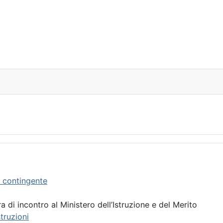
ifestazione antifascista ed antirazzista - Torino - Piazza Palazzo 
o contingente
a di incontro al Ministero dell’Istruzione e del Merito
truzioni