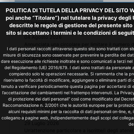
Marcinelle parla ancora. La memoria che interpel
POLITICA DI TUTELA DELLA PRIVACY DEL SITO WWW.
07 Agosto 2026
poi anche “Titolare”) nel tutelare la privacy deg
La tragedia di Marcinelle racconta le radici dell’
descritte le regole di gestione del presente sito
Scuola, il tetto di Valditara
sito si accettano i termini e le condizioni di segui
04 Agosto 2026
Annunciata una circolare per limitare il numero di
I dati personali raccolti attraverso questo sito sono trattati con 
INGV, FLC CGIL: Solidarietà ai ricercatori vittime
misure di sicurezza sono osservate per prevenire la perdita dei dati, us
03 Agosto 2026
dare esecuzione alle richieste inoltrate e sono comunicati a terzi nel s
Comunicato stampa della Federazione Lavorato
del Regolamento (UE) 2016/679. I dati sono trattati da personale ap
La FLC CGIL piange la scomparsa del prof. Vittor
compiendo solo le operazioni necessarie. Si rammenta che la prese
30 Luglio 2026
riserviamo la facoltà di modificare, aggiungere o eliminare parti di
tenuto a verificare periodicamente questa pagina per accertarsi di ev
Giurista rigoroso e uomo di profonda cultura cost
l’accettazione dei cambiamenti nel frattempo intervenuti. La Privacy 
L’intelligenza artificiale al servizio della conos
di protezione dei dati personali” così come modificato dal Decre
30 Luglio 2026
Raccomandazione n. 2/2001 che le autorità europee per la protezione 
La FLC CGIL valuta lo schema di decreto legislat
alcuni requisiti minimi per la raccolta di dati personali on-line, e,
Università e Ricerca: in aggiunta alla polizza per 
collegano a pagine web, indipendentemente dagli scopi del collegamen
29 Luglio 2026
de
Un’attenzione particolare a iscritte/i degli atenei e