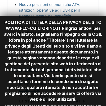
Nuove posizioni economiche ATA:
istruzioni operative agli USR per il
riconoscimento del beneficio
06 Agosto 2026
POLITICA DI TUTELA DELLA PRIVACY DEL SITO
Pagamento dal 1° settembre 2024. La
WWW.FLC-CGILTORINO.IT Ringraziandovi per
soddisfazione della FLC CGIL per la
averci visitato, segnaliamo l’impegno della CGIL
chiusura di una partita da 68 milioni di
(d’ora in poi anche “Titolare”) nel tutelare la
euro a...
privacy degli Utenti del suo sito e vi invitiamo a
leggere attentamente questo documento.In
questa pagina vengono descritte le regole di
gestione del presente sito web in riferimento al
FLC CGIL Attualità
trattamento dei dati personali dei visitatori che
lo consultano. Visitando questo sito si
Marcinelle parla ancora. La memoria che
accettano i termini e le condizioni di seguito
interpella il lavoro, la conoscenza e la
riportate; qualora riteniate di non accettarli vi
democrazia
preghiamo di non accedere ai servizi offerti via
07 Agosto 2026
web e di non utilizzarli.
La tragedia di Marcinelle racconta le
I dati personali raccolti attraverso questo sito sono trattati con