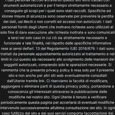
radici dell’Europa sociale e richiama
strumenti automatizzati e per il tempo strettamente necessario a
ancora oggi il valore del lavoro, della...
conseguire gli scopi per i quali sono stati raccolti. Specifiche ed
Scuola, il tetto di Valditara
idonee misure di sicurezza sono osservate per prevenire la perdita
04 Agosto 2026
dei dati, usi illeciti o non corretti ed accessi non autorizzati. I dati
Annunciata una circolare per limitare il
personali forniti dagli Utenti che inoltrano richieste sono utilizzati al
numero di alunni di origine straniera in
solo fine di dare esecuzione alle richieste inoltrate e sono comunicati
classe. Ma il provvedimento già esiste
a terzi nel solo caso in cui ciò sia strettamente necessario e
funzionale a tale finalità, nel rispetto delle specifiche informative
ed...
rese ai sensi dell’art. 13 del Regolamento (UE) 2016/679. I dati sono
INGV, FLC CGIL: Solidarietà ai ricercatori
trattati da personale appositamente autorizzato al trattamento e nei
vittime dell’episodio intimidatorio di Lula
limiti in cui questo sia necessario allo svolgimento delle mansioni dei
03 Agosto 2026
soggetti autorizzati, compiendo solo le operazioni necessarie. Si
Comunicato stampa della Federazione
rammenta che la presente privacy policy è resa solo per il presente
Lavoratori della Conoscenza CGIL
sito e non anche per altri siti web eventualmente consultati
La FLC CGIL piange la scomparsa del
dall’Utente tramite link. Ci riserviamo la facoltà di modificare,
aggiungere o eliminare parti di questa privacy policy, portandone a
prof. Vittorio Angiolini
conoscenza gli interessati attraverso la pubblicazione delle
30 Luglio 2026
modifiche nel nostro sito. Ogni Utente è tenuto a verificare
Giurista rigoroso e uomo di profonda
periodicamente questa pagina per accertarsi di eventuali modifiche
cultura costituzionale, ha messo le sue
intervenute successivamente all’ultima consultazione del sito. In ogni
competenze al servizio della tutela dei
caso l’utilizzo del sito e dei suoi servizi comporta l’accettazione dei