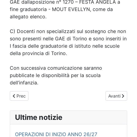
GAE dallaposizione n° 1270 – FESTA ANGELA a
fine graduatoria - MOUT EVELLYN, come da
allegato elenco.
C) Docenti non specializzati sul sostegno che non
sono presenti nelle GAE di Torino e sono inseriti in
I fascia delle graduatorie di istituto nelle scuole
della provincia di Torino.
Con successiva comunicazione saranno
pubblicate le disponibilità per la scuola
dell’infanzia.
Articolo precedente: PRESIDIO TORINO CON RIACE! SABATO 
Articolo succe
Prec
Avanti
Ultime notizie
OPERAZIONI DI INIZIO ANNO 26/27