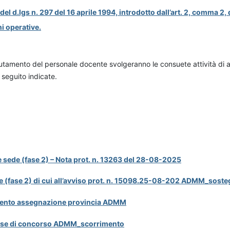
 d.lgs n. 297 del 16 aprile 1994, introdotto dall’art. 2, comma 2, 
i operative.
clutamento del personale docente svolgeranno le consuete attività di as
 seguito indicate.
 sede (fase 2) – Nota prot. n. 13263 del 28-08-2025
de (fase 2) di cui all’avviso prot. n. 15098.25-08-202 ADMM_soste
imento assegnazione provincia ADMM
lasse di concorso ADMM_scorrimento