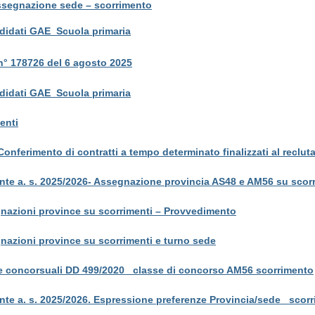
Assegnazione sede – scorrimento
ndidati GAE_Scuola primaria
° 178726 del 6 agosto 2025
ndidati GAE_Scuola primaria
enti
nferimento di contratti a tempo determinato finalizzati al reclu
nte a. s. 2025/2026- Assegnazione provincia AS48 e AM56 su scorri
gnazioni province su scorrimenti – Provvedimento
gnazioni province su scorrimenti e turno sede
ure concorsuali DD 499/2020 _classe di concorso AM56 scorrimento
ente a. s. 2025/2026. Espressione preferenze Provincia/sede _sc