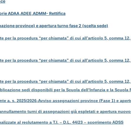
nce
atorie ADAA,ADEE,ADMM- Rettifica
nazione province) e apertura turno fase 2 (scelta sede)
 per la procedura “per chiamata” di cui all’articolo 5, comma 12, 
 per la procedura “per chiamata” di cui all’articolo 5, comma 12, 
 per la procedura “per chiamata” di cui all’articolo 5, comma 12, 
blicazione sedi disponibili per la Scuola dell’Infanzia e la Scuola 
nte a. s. 2025/2026-Avviso assegnazioni province (Fase 1) e apert
nullamento turni di assegnazioni già espletati e apertura nuovo 
alizzate al reclutamento a T.I. – D.L. 44/23 – scorrimento ADSS