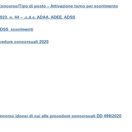
Concorso/Tipo di posto – Attivazione turno per scorrimento
 2023, n. 44 – .c.d.c. ADAA, ADEE, ADSS
 ADSS_scorrimenti
rocedure concorsuali 2020
oncorso idonei di cui alle procedure concorsuali DD 499/2020