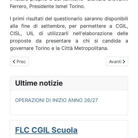
Ferrero, Presidente Ismel Torino.
I primi risultati del questionario saranno disponibili
alla fine di settembre, per permettere a CGIL,
CISL, UIL di utilizzarli nell'elaborazione delle
proposte da presentare a chi si candida a
governare Torino e la Città Metropolitana.
Articolo precedente: Scuola: assunzioni e supplenze 2021/20
Articolo succe
Prec
Avanti
Ultime notizie
OPERAZIONI DI INIZIO ANNO 26/27
FLC CGIL Scuola