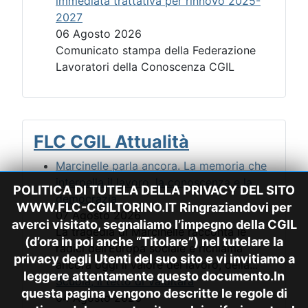
immediata trattativa per rinnovo 2025-
2027
06 Agosto 2026
Comunicato stampa della Federazione
Lavoratori della Conoscenza CGIL
FLC CGIL Attualità
Marcinelle parla ancora. La memoria che
interpella il lavoro, la conoscenza e la
POLITICA DI TUTELA DELLA PRIVACY DEL SITO
democrazia
WWW.FLC-CGILTORINO.IT Ringraziandovi per
07 Agosto 2026
averci visitato, segnaliamo l’impegno della CGIL
La tragedia di Marcinelle racconta le
(d’ora in poi anche “Titolare”) nel tutelare la
radici dell’Europa sociale e richiama
privacy degli Utenti del suo sito e vi invitiamo a
ancora oggi il valore del lavoro, della...
leggere attentamente questo documento.In
Scuola, il tetto di Valditara
questa pagina vengono descritte le regole di
04 Agosto 2026