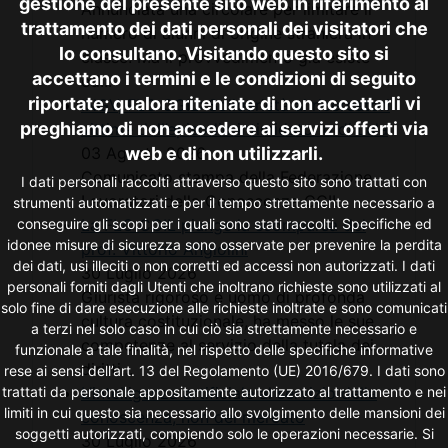
gestione del presente sito web in riferimento al
Annunciata una circolare per limitare il
trattamento dei dati personali dei visitatori che
numero di alunni di origine straniera in
lo consultano. Visitando questo sito si
classe. Ma il provvedimento già esiste
accettano i termini e le condizioni di seguito
ed...
riportate; qualora riteniate di non accettarli vi
INGV, FLC CGIL: Solidarietà ai ricercatori
preghiamo di non accedere ai servizi offerti via
vittime dell’episodio intimidatorio di Lula
03 Agosto 2026
web e di non utilizzarli.
Comunicato stampa della Federazione
I dati personali raccolti attraverso questo sito sono trattati con
Lavoratori della Conoscenza CGIL
strumenti automatizzati e per il tempo strettamente necessario a
La FLC CGIL piange la scomparsa del
conseguire gli scopi per i quali sono stati raccolti. Specifiche ed
idonee misure di sicurezza sono osservate per prevenire la perdita
prof. Vittorio Angiolini
dei dati, usi illeciti o non corretti ed accessi non autorizzati. I dati
30 Luglio 2026
personali forniti dagli Utenti che inoltrano richieste sono utilizzati al
Giurista rigoroso e uomo di profonda
solo fine di dare esecuzione alle richieste inoltrate e sono comunicati
cultura costituzionale, ha messo le sue
a terzi nel solo caso in cui ciò sia strettamente necessario e
competenze al servizio della tutela dei
funzionale a tale finalità, nel rispetto delle specifiche informative
diritti...
rese ai sensi dell’art. 13 del Regolamento (UE) 2016/679. I dati sono
L’intelligenza artificiale al servizio della
trattati da personale appositamente autorizzato al trattamento e nei
limiti in cui questo sia necessario allo svolgimento delle mansioni dei
conoscenza, non del mercato
soggetti autorizzati, compiendo solo le operazioni necessarie. Si
30 Luglio 2026