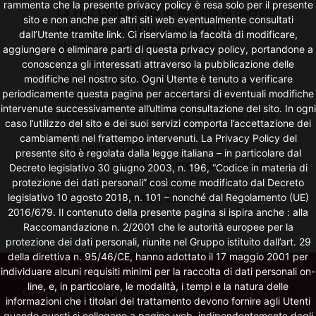
rammenta che la presente privacy policy è resa solo per il presente
La FLC CGIL valuta lo schema di decreto
sito e non anche per altri siti web eventualmente consultati
legislativo di attuazione dell’AI Act e
dall’Utente tramite link. Ci riserviamo la facoltà di modificare,
chiede maggiori garanzie per
aggiungere o eliminare parti di questa privacy policy, portandone a
autonomia...
conoscenza gli interessati attraverso la pubblicazione delle
Università e Ricerca: in aggiunta alla
modifiche nel nostro sito. Ogni Utente è tenuto a verificare
periodicamente questa pagina per accertarsi di eventuali modifiche
polizza per i RUP, ampliate le tutele
intervenute successivamente all’ultima consultazione del sito. In ogni
assicurative per le figure di cui alla legge
caso l’utilizzo del sito e dei suoi servizi comporta l’accettazione dei
1/26
cambiamenti nel frattempo intervenuti. La Privacy Policy del
29 Luglio 2026
presente sito è regolata dalla legge italiana – in particolare dal
Un’attenzione particolare a iscritte/i degli
Decreto legislativo 30 giugno 2003, n. 196, “Codice in materia di
atenei ed enti di ricerca. È rivolta a
protezione dei dati personali” così come modificato dal Decreto
Dirigenti e Direttori, Direttori...
legislativo 10 agosto 2018, n. 101 – nonché dal Regolamento (UE)
2016/679. Il contenuto della presente pagina si ispira anche : alla
Raccomandazione n. 2/2001 che le autorità europee per la
protezione dei dati personali, riunite nel Gruppo istituito dall’art. 29
della direttiva n. 95/46/CE, hanno adottato il 17 maggio 2001 per
individuare alcuni requisiti minimi per la raccolta di dati personali on-
line, e, in particolare, le modalità, i tempi e la natura delle
OPERAZIONI DI INIZIO ANNO 26/27
informazioni che i titolari del trattamento devono fornire agli Utenti
Mozioni di solidarietà Einstein
quando questi si collegano a pagine web, indipendentemente dagli